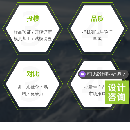
投模
品质
样品验证 / 开模评审
样机测试与验证
模具加工 / 试模调整
量试
可以设计哪些产品？
对比
量产
你们是怎么收费的呢？
进一步优化产品
批量生产产品
增大竞争力
市场推销